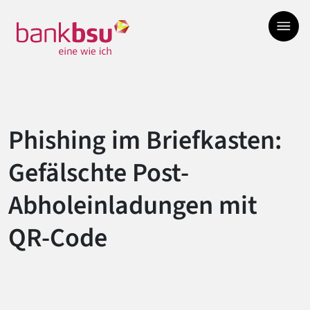
Zur Hauptnavigation springen
Zum Hauptinhalt springen
Zum Footer springen
Phishing im Briefkasten:
Gefälschte Post-
Abholeinladungen mit
QR-Code