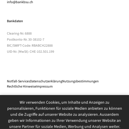
info@bankbsu.ch
Bankdaten
Clearing-Nr. 6888
Postkonto-Nr. 30-38102-7
BIC/SWIFT-Code: RBABCH22888
UID-Nr. (MwSt): CHE-102.501.199
Notfall-Services
Datenschutzerklärung
(öffnet in einem neuen Tab)
Nutzungsbestimmungen
(Dateidownload, öff
Rechtliche Hinweise
(öffnet in einem neuen Tab)
Impressum
Wir verwenden Cookies, um Inhalte und Anzeigen zu
© 2026 Bank BSU Genossenschaft
personalisieren, Funktionen für soziale Medien anbieten zu können
und die Zugriffe auf unserer Website zu analysieren. Ausserdem
geben wir Informationen zu Ihrer Verwendung unserer Website an
unsere Partner für soziale Medien, Werbung und Analysen weiter.