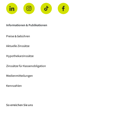
(öffnet in einem neuen Tab)
(öffnet in einem neuen Tab)
(öffnet in einem neuen Tab)
(öffnet in einem neuen Tab)
Informationen & Publikationen
Preise & Gebühren
(Dateidownload, öffnet in einem neuen Tab)
Aktuelle Zinssätze
Hypothekarzinssätze
Zinssätze für Kassenobligation
Medienmitteilungen
Kennzahlen
So erreichen Sie uns