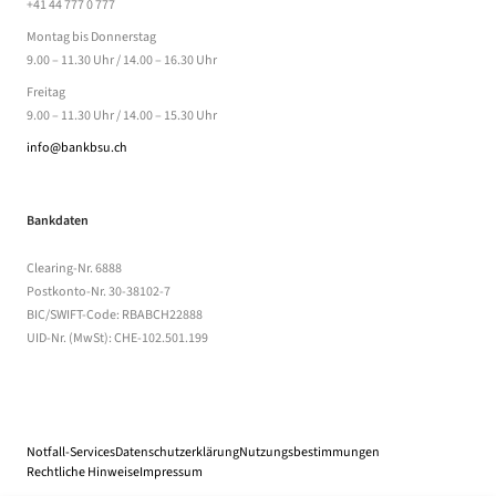
+41 44 777 0 777
Montag bis Donnerstag
9.00 – 11.30 Uhr / 14.00 – 16.30 Uhr
Freitag
9.00 – 11.30 Uhr / 14.00 – 15.30 Uhr
info@bankbsu.ch
Bankdaten
Clearing-Nr. 6888
Postkonto-Nr. 30-38102-7
BIC/SWIFT-Code: RBABCH22888
UID-Nr. (MwSt): CHE-102.501.199
Notfall-Services
Datenschutzerklärung
(öffnet in einem neuen Tab)
Nutzungsbestimmungen
(Dateidownload, öff
Rechtliche Hinweise
(öffnet in einem neuen Tab)
Impressum