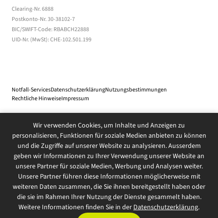
Clearing-Nr. 6888
Postkonto-Nr. 30-38102-7
BIC/SWIFT-Code: RBABCH22888
UID-Nr. (MwSt): CHE-102.501.199
Notfall-Services
Datenschutzerklärung
(öffnet in einem neuen Tab)
Nutzungsbestimmungen
(Dateidownload, öff
Rechtliche Hinweise
(öffnet in einem neuen Tab)
Impressum
Wir verwenden Cookies, um Inhalte und Anzeigen zu
© 2026 Bank BSU Genossenschaft
personalisieren, Funktionen für soziale Medien anbieten zu können
und die Zugriffe auf unserer Website zu analysieren. Ausserdem
geben wir Informationen zu Ihrer Verwendung unserer Website an
unsere Partner für soziale Medien, Werbung und Analysen weiter.
Unsere Partner führen diese Informationen möglicherweise mit
weiteren Daten zusammen, die Sie ihnen bereitgestellt haben oder
die sie im Rahmen Ihrer Nutzung der Dienste gesammelt haben.
Weitere Informationen finden Sie in der
Datenschutzerklärung
.
0