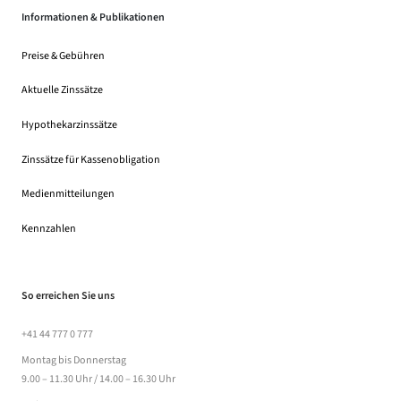
Informationen & Publikationen
Preise & Gebühren
(Dateidownload, öffnet in einem neuen Tab)
Aktuelle Zinssätze
Hypothekarzinssätze
Zinssätze für Kassenobligation
Medienmitteilungen
Kennzahlen
So erreichen Sie uns
+41 44 777 0 777
Montag bis Donnerstag
9.00 – 11.30 Uhr / 14.00 – 16.30 Uhr