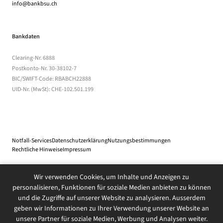
info@bankbsu.ch
Bankdaten
Clearing-Nr. 6888
Postkonto-Nr. 30-38102-7
BIC/SWIFT-Code: RBABCH22888
UID-Nr. (MwSt): CHE-102.501.199
Notfall-Services
Datenschutzerklärung
(öffnet in einem neuen Tab)
Nutzungsbestimmungen
(Dateidownload, öff
Rechtliche Hinweise
(öffnet in einem neuen Tab)
Impressum
Wir verwenden Cookies, um Inhalte und Anzeigen zu
© 2026 Bank BSU Genossenschaft
personalisieren, Funktionen für soziale Medien anbieten zu können
und die Zugriffe auf unserer Website zu analysieren. Ausserdem
geben wir Informationen zu Ihrer Verwendung unserer Website an
unsere Partner für soziale Medien, Werbung und Analysen weiter.