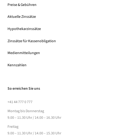
Preise & Gebühren
(Dateidownload, öffnet in einem neuen Tab)
Aktuelle Zinssätze
Hypothekarzinssätze
Zinssätze für Kassenobligation
Medienmitteilungen
Kennzahlen
So erreichen Sie uns
+41 44 777 0 777
Montag bis Donnerstag
9.00 – 11.30 Uhr / 14.00 – 16.30 Uhr
Freitag
9.00 – 11.30 Uhr / 14.00 – 15.30 Uhr