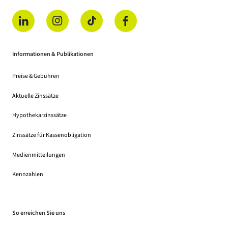
(öffnet in einem neuen Tab)
(öffnet in einem neuen Tab)
(öffnet in einem neuen Tab)
(öffnet in einem neuen Tab)
Informationen & Publikationen
Preise & Gebühren
(Dateidownload, öffnet in einem neuen Tab)
Aktuelle Zinssätze
Hypothekarzinssätze
Zinssätze für Kassenobligation
Medienmitteilungen
Kennzahlen
So erreichen Sie uns