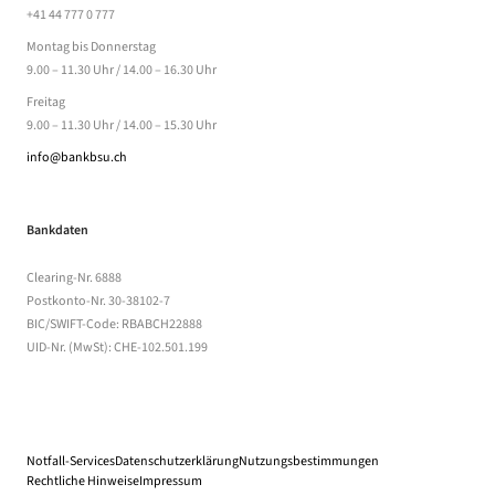
+41 44 777 0 777
Montag bis Donnerstag
9.00 – 11.30 Uhr / 14.00 – 16.30 Uhr
Freitag
9.00 – 11.30 Uhr / 14.00 – 15.30 Uhr
info@bankbsu.ch
Bankdaten
Clearing-Nr. 6888
Postkonto-Nr. 30-38102-7
BIC/SWIFT-Code: RBABCH22888
UID-Nr. (MwSt): CHE-102.501.199
Notfall-Services
Datenschutzerklärung
(öffnet in einem neuen Tab)
Nutzungsbestimmungen
(Dateidownload, öff
Rechtliche Hinweise
(öffnet in einem neuen Tab)
Impressum