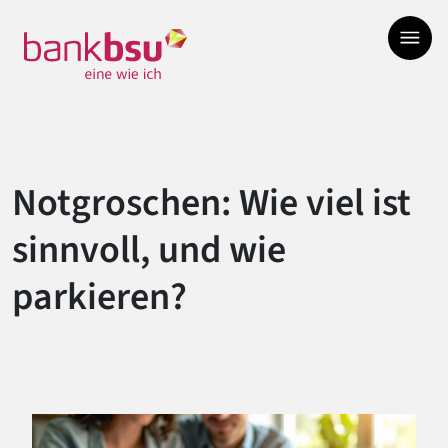
Zur Hauptnavigation springen
Zum Hauptinhalt springen
Zum Footer springen
Notgroschen: Wie viel ist
sinnvoll, und wie
parkieren?